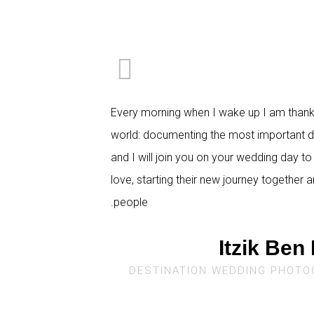
Every morning when I wake up I am thankfu
world: documenting the most important day i
and I will join you on your wedding day to
love, starting their new journey together 
people.
Itzik Ben
DESTINATION WEDDING PHOTO