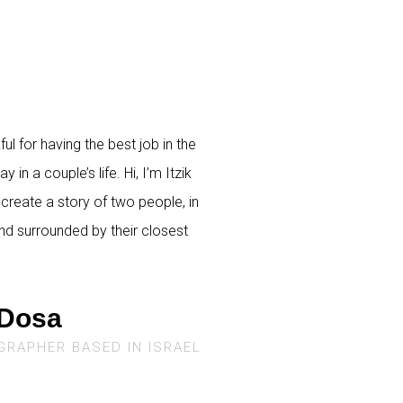
l for having the best job in the
n a couple’s life. Hi, I’m Itzik
 create a story of two people, in
and surrounded by their closest
 Dosa
GRAPHER BASED IN ISRAEL